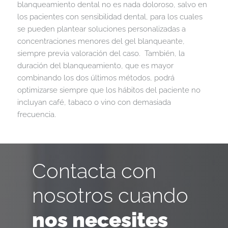
blanqueamiento dental no es nada doloroso, salvo en
los pacientes con sensibilidad dental, para los cuales
se pueden plantear soluciones personalizadas a
concentraciones menores del gel blanqueante,
siempre previa valoración del caso. También, la
duración del blanqueamiento, que es mayor
combinando los dos últimos métodos, podrá
optimizarse siempre que los hábitos del paciente no
incluyan café, tabaco o vino con demasiada
frecuencia.
Contacta con
nosotros cuando
nos necesites