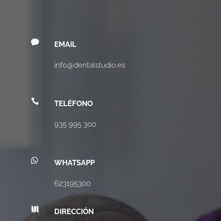

EMAIL
info@dentalstudio.es

TELÉFONO
935 995 300

WHATSAPP
623195300

DIRECCIÓN