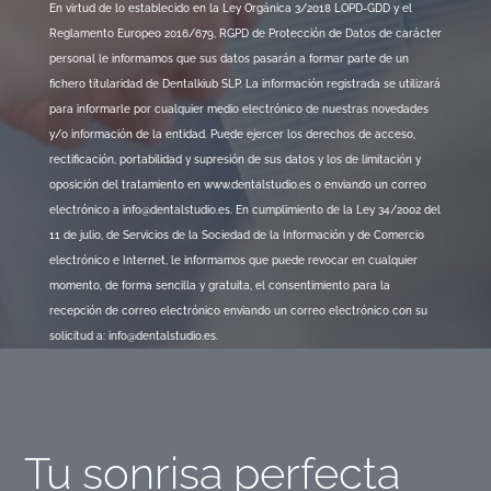
En virtud de lo establecido en la Ley Orgánica 3/2018 LOPD-GDD y el
Reglamento Europeo 2016/679, RGPD de Protección de Datos de carácter
personal le informamos que sus datos pasarán a formar parte de un
fichero titularidad de Dentalkiub SLP. La información registrada se utilizará
para informarle por cualquier medio electrónico de nuestras novedades
y/o información de la entidad. Puede ejercer los derechos de acceso,
rectificación, portabilidad y supresión de sus datos y los de limitación y
oposición del tratamiento en www.dentalstudio.es o enviando un correo
electrónico a info@dentalstudio.es. En cumplimiento de la Ley 34/2002 del
11 de julio, de Servicios de la Sociedad de la Información y de Comercio
electrónico e Internet, le informamos que puede revocar en cualquier
momento, de forma sencilla y gratuita, el consentimiento para la
recepción de correo electrónico enviando un correo electrónico con su
solicitud a: info@dentalstudio.es.
Tu sonrisa perfecta