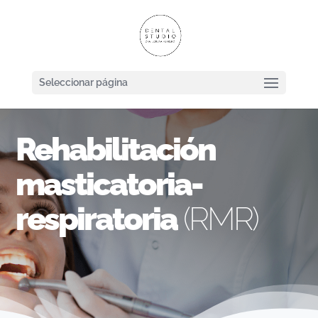
Seleccionar página
Rehabilitación
masticatoria-
respiratoria
(RMR)