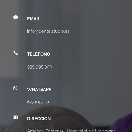

EMAIL
info@dentalstudio.es

TELÉFONO
935 995 300

WHATSAPP
623195300

DIRECCIÓN
Amadeu Torner 55, Hospitalet de Llobregat