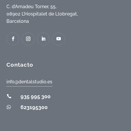
C. d’Amadeu Torner, 55,
08902 L’Hospitalet de Llobregat,
Barcelona
Contacto
info@dentalstudio.es
935 995 300

623195300
